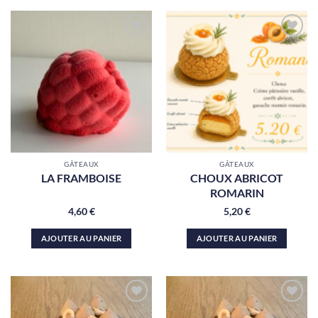
Ajouter
Ajouter
à la liste
à la liste
de
de
souhaits
souhaits
GÂTEAUX
GÂTEAUX
LA FRAMBOISE
CHOUX ABRICOT
ROMARIN
4,60
€
5,20
€
AJOUTER AU PANIER
AJOUTER AU PANIER
Ajouter
Ajouter