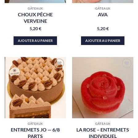
GÂTEAUX
GÂTEAUX
CHOUX PÊCHE
AVA
VERVEINE
5,20
€
5,20
€
AJOUTER AU PANIER
AJOUTER AU PANIER
Ajouter
Ajouter
à la liste
à la liste
de
de
souhaits
souhaits
GÂTEAUX
GÂTEAUX
ENTREMETS JO — 6/8
LA ROSE – ENTREMETS
PARTS
INDIVIDUEL