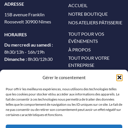
ADRESSE
ACCUEIL
NOTRE BOUTIQUE
15B avenue Franklin
Roosevelt 30900 Nîmes
NOS ATELIERS PÂTISSERIE
TOUT POUR VOS
HORAIRES
ÉVÈNEMENTS
Du mercredi au samedi :
À PROPOS
8h30/13h - 16h/19h
TOUT POUR VOTRE
Dimanche :
8h30/12h30
ENTREPRISE
CONTACT
Gérer le consentement
MON COMPTE
Pour offrir les meilleures expériences, nous utilisons des technologies telles
que les cookies pour stocker et/ou accéder aux informations des appareils. Le
CONTACT
fait de consentir à ces technologies nous permettra de traiter des données
telles que le comportement de navigation ou les ID uniques sur ce site. Le fait de
04 66 64 56 53
ne pas consentir ou de retirer son consentement peut avoir un effet négatif sur
contact@leachiari-patisserie.fr
certaines caractéristiques et fonctions.