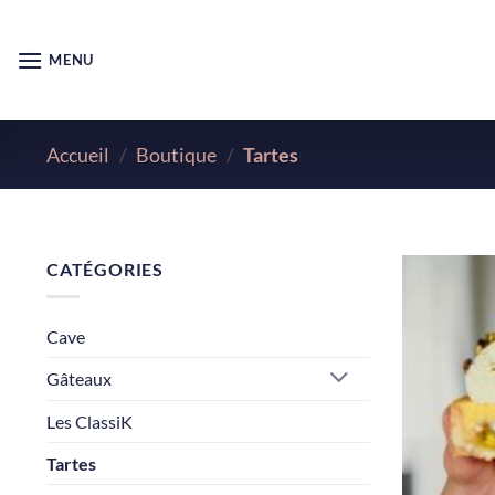
Passer
au
MENU
contenu
Accueil
/
Boutique
/
Tartes
CATÉGORIES
Cave
Gâteaux
Les ClassiK
Tartes