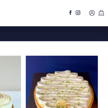
Ajouter
Ajouter
à la liste
à la liste
de
de
souhaits
souhaits