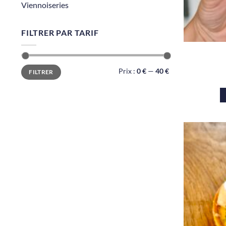
Viennoiseries
FILTRER PAR TARIF
Prix
Prix
Prix :
0 €
—
40 €
FILTRER
min
max