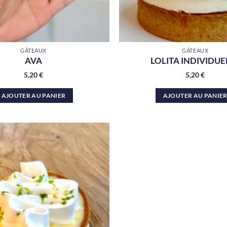
GÂTEAUX
GÂTEAUX
AVA
LOLITA INDIVIDUE
5,20
€
5,20
€
AJOUTER AU PANIER
AJOUTER AU PANIE
Ajouter
à la liste
de
souhaits