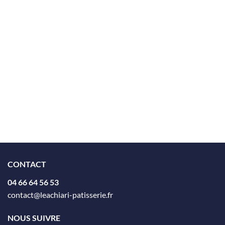
CONTACT
04 66 64 56 53
contact@leachiari-patisserie.fr
NOUS SUIVRE