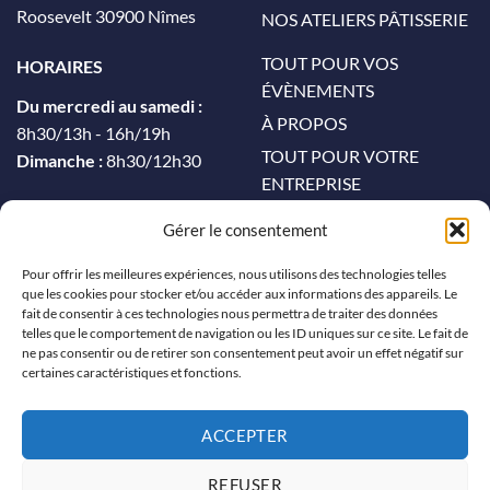
Roosevelt 30900 Nîmes
NOS ATELIERS PÂTISSERIE
TOUT POUR VOS
HORAIRES
ÉVÈNEMENTS
Du mercredi au samedi :
À PROPOS
8h30/13h - 16h/19h
TOUT POUR VOTRE
Dimanche :
8h30/12h30
ENTREPRISE
CONTACT
Gérer le consentement
MON COMPTE
Pour offrir les meilleures expériences, nous utilisons des technologies telles
que les cookies pour stocker et/ou accéder aux informations des appareils. Le
CONTACT
fait de consentir à ces technologies nous permettra de traiter des données
telles que le comportement de navigation ou les ID uniques sur ce site. Le fait de
04 66 64 56 53
ne pas consentir ou de retirer son consentement peut avoir un effet négatif sur
certaines caractéristiques et fonctions.
contact@leachiari-patisserie.fr
NOUS SUIVRE
ACCEPTER
REFUSER