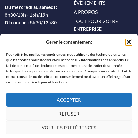
ÉVÈNEMENTS
Du mercredi au samedi :
À PROPOS
8h30/13h - 16h/19h
TOUT POUR VOTRE
Dimanche :
8h30/12h30
ENTREPRISE
CONTACT
Gérer le consentement
MON COMPTE
Pour offrir les meilleures expériences, nous utilisons des technologies telles
que les cookies pour stocker et/ou accéder aux informations des appareils. Le
CONTACT
fait de consentir à ces technologies nous permettra de traiter des données
telles que le comportement de navigation ou les ID uniques sur ce site. Le fait de
04 66 64 56 53
ne pas consentir ou de retirer son consentement peut avoir un effet négatif sur
certaines caractéristiques et fonctions.
contact@leachiari-patisserie.fr
NOUS SUIVRE
ACCEPTER
REFUSER
VOIR LES PRÉFÉRENCES
Politique de cookies
-
Mentions légales
-
CGV
- Réalisé par